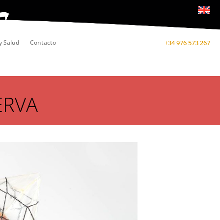
y Salud
Contacto
+34 976 573 267
ERVA