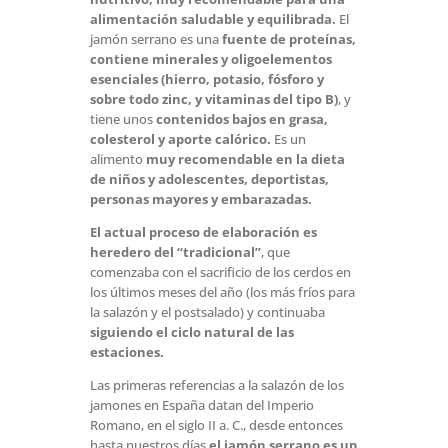
alimentación saludable y equilibrada.
El
jamón serrano es una
fuente de proteínas,
contiene minerales y oligoelementos
esenciales (hierro, potasio, fósforo y
sobre todo zinc, y vitaminas del tipo B)
, y
tiene unos
contenidos bajos en grasa,
colesterol y aporte calórico.
Es un
alimento
muy recomendable en la dieta
de niños y adolescentes, deportistas,
personas mayores y embarazadas.
El actual proceso de elaboración es
heredero del “tradicional”
, que
comenzaba con el sacrificio de los cerdos en
los últimos meses del año (los más fríos para
la salazón y el postsalado) y continuaba
siguiendo el ciclo natural de las
estaciones.
Las primeras referencias a la salazón de los
jamones en España datan del Imperio
Romano, en el siglo II a. C., desde entonces
hasta nuestros días
el jamón serrano es un