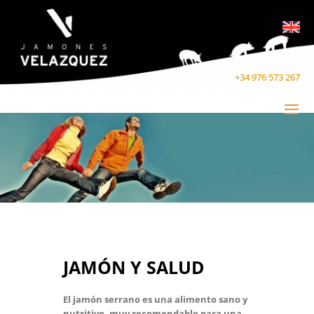
+34 976 573 267
JAMÓN Y SALUD
El jamón serrano es una alimento sano y
nutritivo, muy recomendable para una